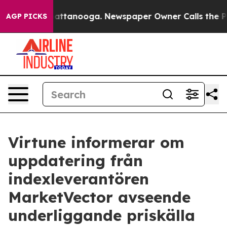
haos in Chattanooga. Newspaper Owner Calls the Peop
AGP PICKS
Virtune informerar om
uppdatering från
indexleverantören
MarketVector avseende
underliggande priskälla