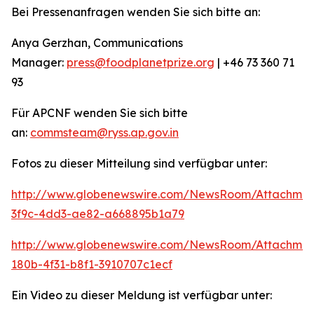
Bei Pressenanfragen wenden Sie sich bitte an:
Anya Gerzhan, Communications
Manager:
press@foodplanetprize.org
| +46 73 360 71
93
Für APCNF wenden Sie sich bitte
an:
commsteam@ryss.ap.gov.in
Fotos zu dieser Mitteilung sind verfügbar unter:
http://www.globenewswire.com/NewsRoom/Attachme
3f9c-4dd3-ae82-a668895b1a79
http://www.globenewswire.com/NewsRoom/Attachme
180b-4f31-b8f1-3910707c1ecf
Ein Video zu dieser Meldung ist verfügbar unter: