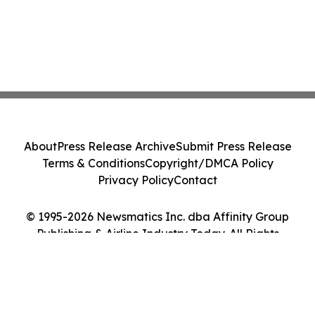
About
Press Release Archive
Submit Press Release
Terms & Conditions
Copyright/DMCA Policy
Privacy Policy
Contact
© 1995-2026 Newsmatics Inc. dba Affinity Group
Publishing & Airline Industry Today. All Rights
Reserved.
Cookie Settings / Your Privacy Choices