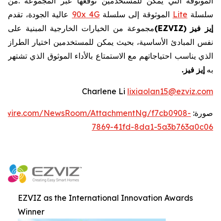
الموثوقة
التي
يمكن
للمستخدمين
توقعها
عبر
المجموعة
.
من
سلسلة
Lite
الموثوقة
إلى
سلسلة
4G
90x
عالية
الجودة،
تقدم
إيز
فيز
EZVIZ)
(
مجموعة
من
الخيارات
الخارجية
المبنية
على
نفس
المبادئ
الأساسية،
بحيث
يمكن
للمستخدمين
اختيار
الطراز
الذي
يناسب
احتياجاتهم
مع
الاستمتاع
بالأداء
الموثوق
الذي
تشتهر
به
إيز
فيز
.
Charlene Li
lixiaolan15@ezviz.com
صورة:
ewswire.com/NewsRoom/AttachmentNg/f7cb0908-
7869-41fd-8da1-5a3b763a0c06
EZVIZ as the International Innovation Awards
Winner