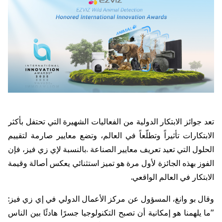
تعد
جوائز
الابتكار
الدولية
من
الفعاليات
الشهيرة
التي
تحتفل
بأكثر
الابتكارات
تأثيراً
وتطلّعاً
في
العالم،
وتضع
معايير
صارمة
لتقييم
الحلول
التي
تعيد
تعريف
معايير
الصناعة
.
بالنسبة
لإي
زي
فيز،
فإن
الفوز
بهذه
الجائزة
لأول
مرة
هو
تميز
استثنائي
يعكس
أصالة
وقيمة
الابتكار
في
العالم
الواقعي
.
وقال
بو
وانغ،
المسؤول
عن
مركز
الأعمال
الدولي
في
إي
زي
فيز
:
"
ما
يلهمنا
هو
إمكانية
أن
تصبح
التكنولوجيا
جسرًا
هادئًا
بين
الناس