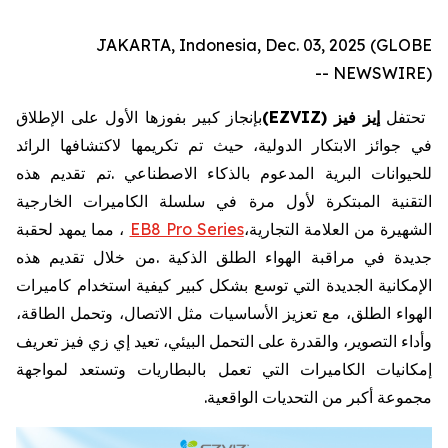
JAKARTA, Indonesia, Dec. 03, 2025 (GLOBE
NEWSWIRE) --
تحتفل
إيز
فيز
EZVIZ)
(
بإنجاز
كبير
بفوزها
الأول
على
الإطلاق
في
جوائز
الابتكار
الدولية،
حيث
تم
تكريمها
لاكتشافها
الرائد
للحيوانات
البرية
المدعوم
بالذكاء
الاصطناعي
.
تم
تقديم
هذه
التقنية
المبتكرة
لأول
مرة
في
سلسلة
الكاميرات
الخارجية
الشهيرة
من
العلامة
التجارية،
EB8 Pro Series
،
مما
يمهد
لحقبة
جديدة
في
مراقبة
الهواء
الطلق
الذكية
.
من
خلال
تقديم
هذه
الإمكانية
الجديدة
التي
توسع
بشكل
كبير
كيفية
استخدام
كاميرات
الهواء
الطلق،
مع
تعزيز
الأساسيات
مثل
الاتصال،
وتحمل
الطاقة،
وأداء
التصوير،
والقدرة
على
التحمل
البيئي،
تعيد
إي
زي
فيز
تعريف
إمكانيات
الكاميرات
التي
تعمل
بالبطاريات
وتستعد
لمواجهة
مجموعة
أكبر
من
التحديات
الواقعية
.