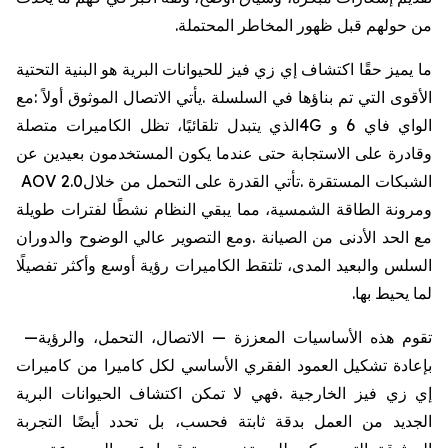
من
حولهم
قبل
ظهور
المخاطر
المحتملة
.
ما
يميز
حقًا
اكتشاف
إي
زي
فيز
للحيوانات
البرية
هو
البنية
التحتية
الأقوى
التي
تم
بناؤها
في
السلسلة
.
يأتي
الاتصال
الموثوق
أولاً
:
مع
الواي
فاي
6
و
4G
الذي
يتبدل
تلقائيًا،
تظل
الكاميرات
متصلة
وقادرة
على
الاستجابة
حتى
عندما
يكون
المستخدمون
بعيدين
عن
الشبكات
المستقرة
.
تأتي
القدرة
على
التحمل
من
خلال
AOV 2.0
ومرونة
الطاقة
الشمسية،
مما
يبقي
النظام
نشطًا
لفترات
طويلة
مع
الحد
الأدنى
من
الصيانة
.
ومع
التصوير
عالي
الوضوح
والدوران
السلس
والبعيد
المدى،
تلتقط
الكاميرات
رؤية
أوسع
وأكثر
تفصيلًا
لما
يحيط
بها
.
تقوم
هذه
الأساسيات
المعززة
—
الاتصال،
التحمل،
والرؤية
—
بإعادة
تشكيل
العمود
الفقري
الأساسي
لكل
كاميرا
من
كاميرات
إي
زي
فيز
الخارجية
.
فهي
لا
تمكن
اكتشاف
الحيوانات
البرية
الجديد
من
العمل
بدقة
ثابتة
فحسب،
بل
تحدد
أيضًا
التجربة