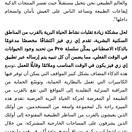
والعالم
الطبيعي
.
نحن
نتخيل
مستقبلاً
حيث
تفسر
المنتجات
الذكية
إيقاعات
الطبيعة
وتساعد
الناس
على
العيش
بأمان
وانسجام
داخلها
."
لحل
مشكلة
زيادة
تقلبات
نشاط
الحياة
البرية
بالقرب
من
المناطق
السكنية
البشرية،
تقدم
إي
زي
فيز
اكتشافًا
مخصصًا
مدعومًا
بالذكاء
الاصطناعي
يمكّن
سلسلة
Pro
من
تحديد
وجود
الحيوانات
في
الوقت
الفعلي،
مما
يضمن
أن
كل
تنبيه
يتم
إرساله
عبر
تطبيق
إي
زي
فيز
يكون
في
الوقت
المناسب
وملائمًا
وقابلًا
للعمل
.
توسع
هذه
الذكاء
المضاف
بشكل
كبير
المواقف
التي
يمكن
أن
توفر
فيها
الكاميرات
التي
تعمل
بالبطارية
الحماية،
وتوسّع
الحماية
من
المراقبة
المنزلية
التقليدية
إلى
المواقع
التي
تقع
بالقرب
من
الطبيعة
أو
المعرضة
لحركة
الحياة
البرية
العرضية
.
تقدم
هذه
الميزة
راحة
بال
لمجموعة
واسعة
من
المستخدمين،
من
أولئك
الذين
يعيشون
بالقرب
من
المناظر
الطبيعية
المفتوحة
إلى
أولئك
الذين
يشرفون
على
المساحات
الخارجية
المشتركة،
من
خلال
تقديم
إشعارات
مبكرة،
وسياق
أوضح،
وثقة
أكبر
في
فهم
ما
يحدث