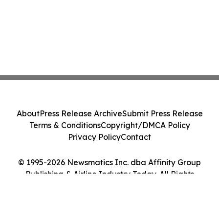
About
Press Release Archive
Submit Press Release
Terms & Conditions
Copyright/DMCA Policy
Privacy Policy
Contact
© 1995-2026 Newsmatics Inc. dba Affinity Group
Publishing & Airline Industry Today. All Rights
Reserved.
Cookie Settings / Your Privacy Choices